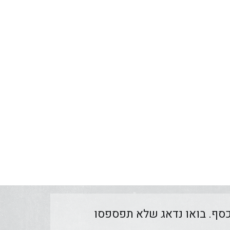
יש עדכונים ששווים לכם כסף. בואו נדאג שלא תפספסו 