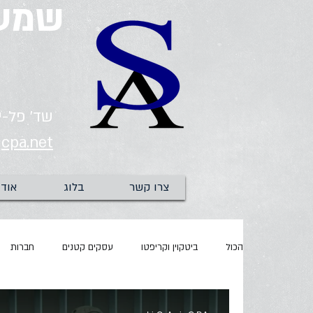
שמעו
שד' פל-ים 2, חיפה | 82535
cpa.net
צרו קשר
בלוג
אודו
הכול
ביטקוין וקריפטו
עסקים קטנים
חברות
ביטוח לאומי
מעמ
עדכוני מסים
משבר ה