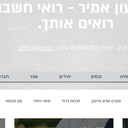
ן אמיר - רואי חשבון
רואים אותך.
כבר 30 שנה
04-86 |
office@amir-
תינו
נכסים
יחידים
שכר
חברו
סטרט אפים והייטק
חרבות ברזל
מיסוי היחיד
מס הכנסה
קורונה
שאגת הארי