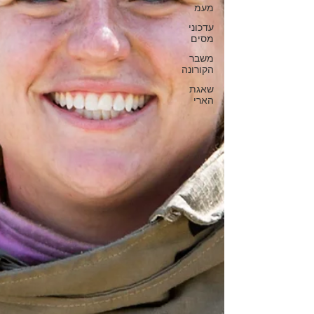
מעמ
עדכוני
מסים
משבר
הקורונה
שאגת
הארי