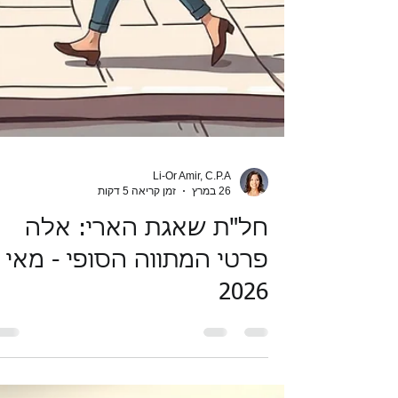
Li-Or Amir, C.P.A
26 במרץ
זמן קריאה 5 דקות
חל"ת שאגת הארי: אלה
פרטי המתווה הסופי - מאי
2026