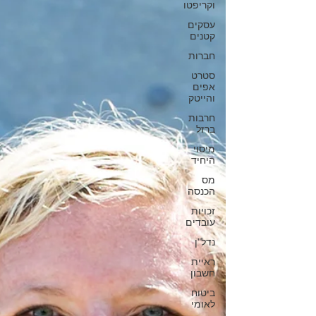
וקריפטו
עסקים
קטנים
חברות
סטרט
אפים
והייטק
חרבות
ברזל
מיסוי
היחיד
מס
הכנסה
זכויות
עובדים
נדל"ן
ראיית
חשבון
ביטוח
לאומי