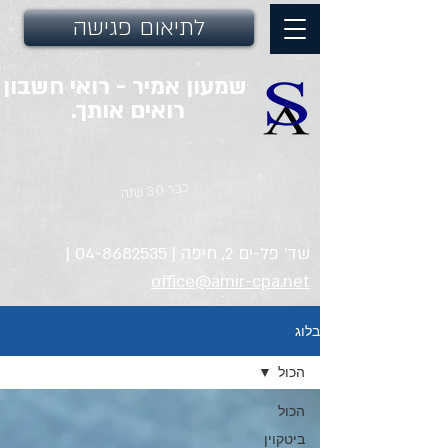
לתיאום פגישה
שמעון אמיר - רואי חשבון
רואים אותך.
כבר 30 שנה
שד' פל-ים 2, חיפה |
04-8682535
|
office@amir-cpa.net
בלוג
הכול
הכול
ביטקוין