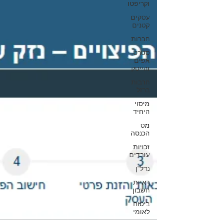
וקריפטו
עסקים
קטנים
חברות
סטרט
אפים
והייטק
חרבות
ברזל
מיסוי
היחיד
מס
הכנסה
זכויות
עובדים
נדל"ן
ראיית
חשבון
ביטוח
לאומי