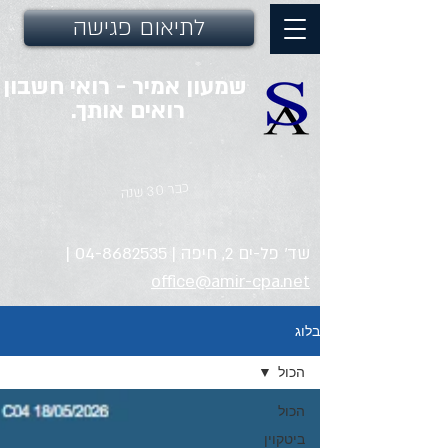
לתיאום פגישה
שמעון אמיר - רואי חשבון
רואים אותך.
כבר 30 שנה
שד' פל-ים 2, חיפה |
04-8682535
|
office@amir-cpa.net
בלוג
הכול
הכול
ביטקוין