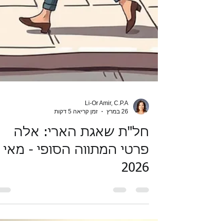
Li-Or Amir, C.P.A
26 במרץ
זמן קריאה 5 דקות
חל"ת שאגת הארי: אלה
פרטי המתווה הסופי - מאי
2026