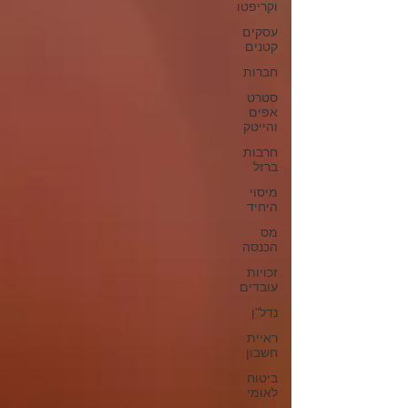
וקריפטו
עסקים
קטנים
חברות
סטרט
אפים
והייטק
חרבות
ברזל
מיסוי
היחיד
מס
הכנסה
זכויות
עובדים
נדל"ן
ראיית
חשבון
ביטוח
לאומי