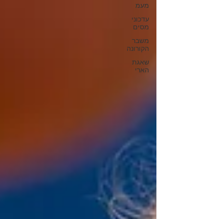
מעמ
עדכוני
מסים
משבר
הקורונה
שאגת
הארי