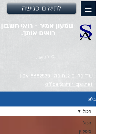
לתיאום פגישה
שמעון אמיר - רואי חשבון
רואים אותך.
כבר 30 שנה
שד' פל-ים 2, חיפה |
04-8682535
|
office@amir-cpa.net
בלוג
הכול
הכול
ביטקוין