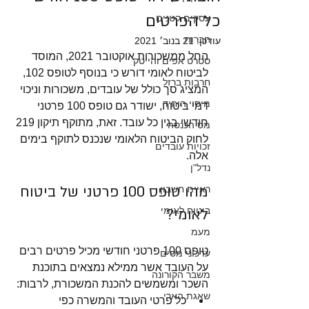
כל הפרטים
עסקים קטנים
חברות
עודכן:
21 בנוב׳ 2021
החל ממשכורות אוקטובר 2021, המוסד 
סטרט אפים והייטק
לביטוח לאומי דורש כי בנוסף לטופס 102, 
חרבות ברזל
המציג סך כולל של עובדים, משכורות וניכוי 
מיסוי היחיד
דמי ביטוח, ישודר גם טופס 100 פרטני 
חודשי בגין כל עובד. זאת, מתוקף תיקון 219 
מס הכנסה
לחוק הביטוח הלאומי שנכנס לתוקף בימים 
זכויות עובדים
אלה. 
נדל"ן
מהו טופס 100 פרטני של ביטוח 
ראיית חשבון
לאומי?
ביטוח לאומי
מעמ
טופס 100 פרטני חודשי מכיל פרטים רבים 
עדכוני מסים
על העובד אשר ממילא נמצאים בתוכנת 
משבר הקורונה
השכר ומשמשים להכנת המשכורת, לרבות:
שאגת הארי
כל פרטי העובד והמשרה כפי 