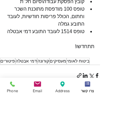
קובץ הפסקת עבודה\סיום חל"ת
טופס 100 מודפסת מתוכנת השכר 
וחתום, הכולל פריסות חודשיות, לעובד 
התובע גמלה
טופס 1514 לעובד התובע דמי אבטלה
תתחדשו!
ביטוח לאומי
מעסיקים
קורונה
דמי אבטלה
פיטורים
צרו קשר
Address
Email
Phone
הצג הכול
פוסטים אחרונים