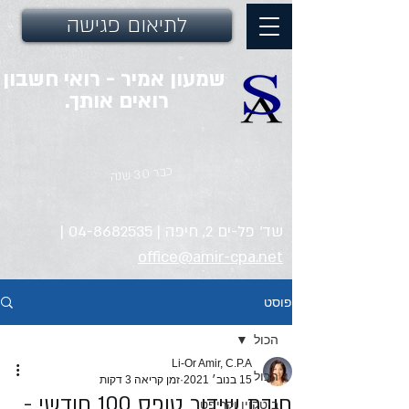
לתיאום פגישה
שמעון אמיר - רואי חשבון
רואים אותך.
כבר 30 שנה
שד' פל-ים 2, חיפה |
04-8682535
|
office@amir-cpa.net
פוסט
הכול
Li-Or Amir, C.P.A
הכול
15 בנוב׳ 2021
זמן קריאה 3 דקות
חובת שידור טופס 100 חודשי -
ביטקוין וקריפטו