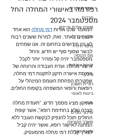
רפורמה באישורי המחלה החל
עסקים קטנים
חברות
מספטמבר 2024
סטרט אפים והייטק
המאמר שלנו אודות 
דמי מחלה
 הוא אחד 
חרבות ברזל
הנצפים באתר. זאת, למרות ששנים רבות 
לא היו חידושים בתחום זה. אנו שמחים 
מיסוי היחיד
לבשר שסוף סוף יש חדש, והחל 
מס הכנסה
מספטמבר יהיה קל ומהיר יותר לקבל 
זכויות עובדים
אישור מחלה: ועדת העבודה והרווחה של 
הכנסת אישרה תיקון לתקנות דמי מחלה, 
נדל"ן
שמטרתו הפחתת העומס המינהלי על 
ראיית חשבון
רופאות ורופאי המשפחה בקופות החולים. 
ביטוח לאומי
מעמ
התיקון מציג מסמך חדש, "תעודת מחלה 
קצרה שלא בחתימת רופא", אשר קופת 
עדכוני מסים
החולים תוכל להנפיק לבקשת העובד ללא 
משבר הקורונה
המתנה לאישור רופא, ואשר יהיה קביל 
שאגת הארי
לצורך קבלת דמי מחלה מהמעסיק. 