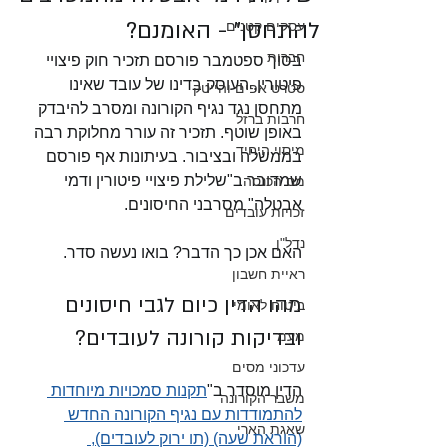
להתחסן" - האומנם?
עסקים קטנים
חברות
בסוך ספטמבר פורסם תזכיר חוק פיצויי 
פיטורין, העוסק בדינו של עובד שאינו 
סטרט אפים והייטק
מתחסן נגד נגיף הקורונה ומסרב להיבדק 
חרבות ברזל
באופן שוטף. תזכיר זה עורר מחלוקת רבה 
מיסוי היחיד
בממשלה ובציבור. בעיתונות אף פורסם 
שמדובר ב"שלילת פיצויי פיטורין ודמי 
מס הכנסה
אבטלה" מסרבני החיסונים. 
זכויות עובדים
נדל"ן
האם אכן כך הדבר? בואו נעשה סדר.
ראיית חשבון
מהו הדין כיום לגבי חיסונים 
ביטוח לאומי
ובדיקות קורונה לעובדים?
מעמ
עדכוני מסים
הדין מוסדר ב"
תקנות סמכויות מיוחדות 
משבר הקורונה
להתמודדות עם נגיף הקורונה החדש 
שאגת הארי
(הוראת שעה) (תו ירוק לעובדים), 