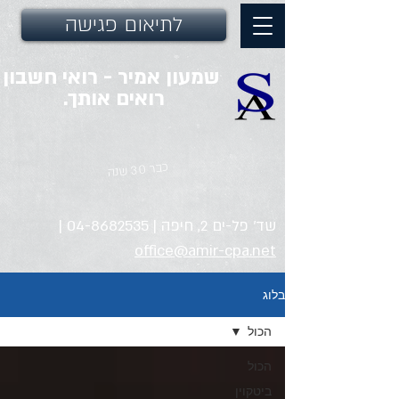
לתיאום פגישה
שמעון אמיר - רואי חשבון
רואים אותך.
כבר 30 שנה
שד' פל-ים 2, חיפה |
04-8682535
|
office@amir-cpa.net
בלוג
הכול
הכול
ביטקוין