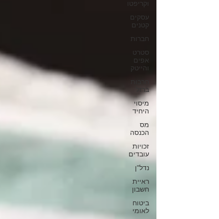
וקריפטו
עסקים
קטנים
חברות
סטרט
אפים
והייטק
חרבות
ברזל
מיסוי
היחיד
מס
הכנסה
זכויות
עובדים
נדל"ן
ראיית
חשבון
ביטוח
לאומי