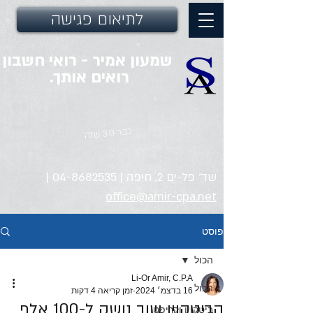
לתיאום פגישה
שמעון אמיר - רואי חשבון
רואים אותך.
כבר 30 שנה
שד' פל-ים 2, חיפה |
04-8682535
|
office@amir-cpa.net
פוסט
הכול
Li-Or Amir, C.P.A
הכול
16 בדצמ׳ 2024
זמן קריאה 4 דקות
הביטקוין שוב נושק ל-100 אלף
ביטקוין וקריפטו