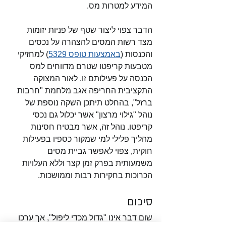
המידע למטרות מס.
הדבר צפוי ליצור שטף של פניות יזומות 
מצד רשות המסים להצהרה על נכסים 
והכנסות (
באמצעות טופס 5329
) למחזיקי 
מטבעות קריפטו שטרם מדווחים למס 
הכנסה על פעילותם זו. לאור המצוקה 
התקציבית החריפה אגב מלחמת "חרבות 
ברזל", בהחלט תיתכן השקה נוספת של 
נוהל "גילוי מרצון" אשר יכלול גם נכסי 
קריפטו. נוהל זה, אשר מבטיח חסינות 
מהליך פלילי למי שמקור כספיו בפעילות 
חוקית, צפוי לאפשר גביית מסים 
משמעותית בפרק זמן קצר וללא העלויות 
הכרוכות בחקירות רבות וממושכות. 
סיכום
שום דבר אינו "גדול מכדי ליפול", אך ערכו 