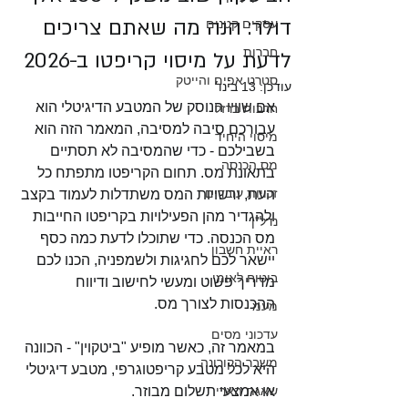
דולר: הנה מה שאתם צריכים
עסקים קטנים
חברות
לדעת על מיסוי קריפטו ב-2026
סטרט אפים והייטק
עודכן:
13 בינו׳
אם שוויו הנוסק של המטבע הדיגיטלי הוא 
חרבות ברזל
עבורכם סיבה למסיבה, המאמר הזה הוא 
מיסוי היחיד
בשבילכם - כדי שהמסיבה לא תסתיים 
מס הכנסה
בתאונת מס. תחום הקריפטו מתפתח כל 
זכויות עובדים
העת, ורשויות המס משתדלות לעמוד בקצב 
ולהגדיר מהן הפעילויות בקריפטו החייבות 
נדל"ן
מס הכנסה. כדי שתוכלו לדעת כמה כסף 
ראיית חשבון
יישאר לכם לחגיגות ולשמפניה, הכנו לכם 
ביטוח לאומי
מדריך פשוט ומעשי לחישוב ודיווח 
ההכנסות לצורך מס. 
מעמ
עדכוני מסים
במאמר זה, כאשר מופיע "ביטקוין" - הכוונה 
משבר הקורונה
היא לכל מטבע קריפטוגרפי, מטבע דיגיטלי 
שאגת הארי
או אמצעי תשלום מבוזר. 