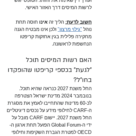
ועורך דין שאימת את זהותו. הטופס יוגש 
לרשות המיסים דרך האזור האישי. 
חשוב לדעת:
 הליך זה 
אינו
 חוסה תחת 
נוהל 
"גילוי מרצון"
 ולכן אינו מבטיח הגנה 
מחקירה פלילית בגין אחזקות קריפטו 
הנחשפות לראשונה. 
האם רשות המיסים תוכל 
"לגעת" בכספי קריפטו שהופקדו 
בחו"ל?
החל משנת 2027 כנראה שהיא תוכל. 
בנובמבר 2024 מדינת ישראל הצטרפה 
לכ-60 מדינות שהתחייבו לאמץ את מסגרת 
ה-CARF לחילופי מידע על נכסים דיגיטליים 
החל משנת 2027. יישום CARF מובל על 
ידי ה-Global Forum הפועל תחת ארגון ה-
OECD למטרת הגברת השקיפות וחילופי 