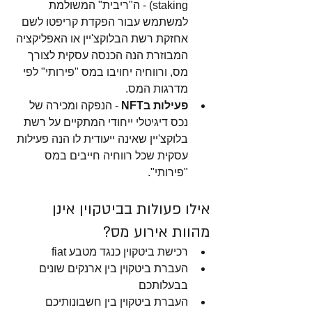
staking) - ה"ריבית" המשולמת 
למשתמש עבור הפקדת קריפטו לשם 
אחזקת רשת הבלוקצ'יין או האפליקציה 
המבוזרת הנה הכנסה עסקית לצורך 
מס, ורווחיה יחויבו במס "פירותי" לפי 
מדרגות המס.
פעילות בNFT
 - הנפקה ומכירה של 
נכס דיגיטלי ייחודי המתקיים על רשת 
בלוקצ'יין שאינה ייעודית לו הנה פעילות 
עסקית שכל רווחיה חייבים במס 
"פירותי".
אילו פעולות בביטקוין אינן 
מהוות אירוע מס?
רכישת ביטקוין כנגד מטבע fiat
העברת ביטקוין בין ארנקים שונים 
בבעלותכם
העברת ביטקוין בין חשבונותיכם 