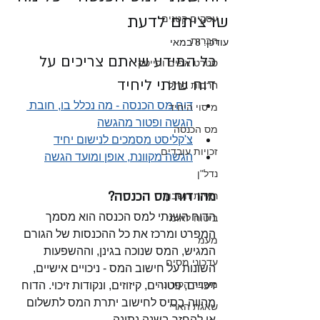
שרציתם לדעת
עסקים קטנים
חברות
עודכן:
8 במאי
כל המידע שאתם צריכים על 
סטרט אפים והייטק
דוח שנתי ליחיד
חרבות ברזל
דוח מס הכנסה - מה נכלל בו, חובת 
מיסוי היחיד
הגשה ופטור מהגשה
מס הכנסה
צ'קליסט מסמכים לנישום יחיד
זכויות עובדים
הגשה מקוונת, אופן ומועד הגשה
נדל"ן
מהו דוח מס הכנסה?
ראיית חשבון
הדוח השנתי למס הכנסה הוא מסמך 
ביטוח לאומי
המפרט ומרכז את כל ההכנסות של הגורם 
מעמ
המגיש, המס שנוכה בגינן, וההשפעות 
עדכוני מסים
השונות על חישוב המס - ניכויים אישיים, 
משבר הקורונה
זיכויים, פטורים, קיזוזים, ונקודות זיכוי. הדוח 
מהווה בסיס לחישוב יתרת המס לתשלום 
שאגת הארי
או להחזר בשנה נתונה.