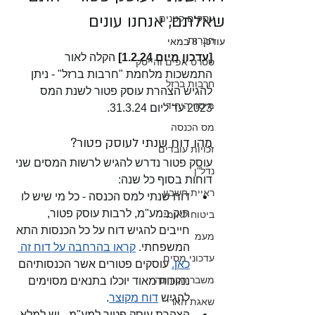
שאלתם, אנחנו עונים
עסקים קטנים
חברות
עודכן:
8 במאי
[עדכון מיום 1.2.24] 
הקלה לאור 
סטרט אפים והייטק
התמשכות מלחמת "חרבות ברזל" - ניתן 
חרבות ברזל
להגיש הצהרת עוסק פטור לשנת המס 
מיסוי היחיד
2023 עד ליום 31.3.24.
מס הכנסה
מהו דוח שנתי לעוסק פטור?
זכויות עובדים
עוסק פטור נדרש להגיש לרשות המסים שני 
נדל"ן
דוחות בסוף כל שנה:
ראיית חשבון
דוח שנתי למס הכנסה - כל מי שיש לו 
תיק במע"מ, לרבות עוסק פטור, 
ביטוח לאומי
חייבים להגיש דוח על כל הכנסות התא 
מעמ
המשפחתי. 
קראו בהרחבה על דוח זה 
עדכוני מסים
כאן.
 עוסקים פטורים אשר הכנסותיהם 
משבר הקורונה
נמוכות מאוד יוכלו בתנאים מסוימים 
להגיש 
דוח מקוצר
. 
שאגת הארי
הצהרת עוסק פטור למע"מ - יש למלא 