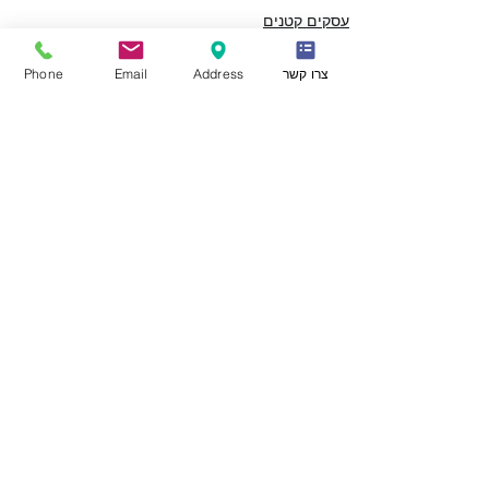
עסקים קטנים
מיסוי היחיד
מס הכנסה
צרו קשר
Address
Email
Phone
הצג הכול
פוסטים אחרונים