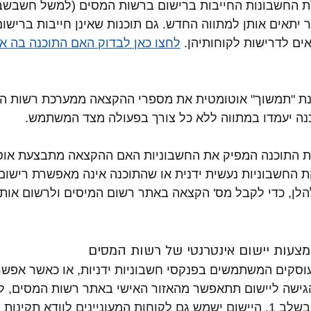
 יתאים אותן למתווה החדש. גם תוכנות שאינן חייבות ברישום
ים לדרישות לקוחותיהן. 
לחצו כאן לבדוק האם התוכנה בה 
נת "תמשוך" אוטומטית את מספרי ההקצאה ממערכת רשות המ
ה יעמדו במתווה ללא כל צורך בפעולה מצד המשתמש. 
ית התוכנה המפיק את החשבוניות האם ההקצאה מתבצעת אוטו
 החשבוניות נעשית ידנית או שהתוכנה אינה מאפשרת רישום א
לן, כדי לקבל מס' הקצאה באתר רשום המיסים ולרשום אותו י
צעות יישום אינטרנטי של רשות המסים
עוסקים המשתמשים בפנקסי חשבוניות ידניות, או כאשר אפשר
ישה ליישום תתאפשר מהאזור האישי באתר רשות המסים, לעו
שהוסמך על ידו בשלב 1. היישום ישמש גם לקוחות המעוניינים לוודא תק