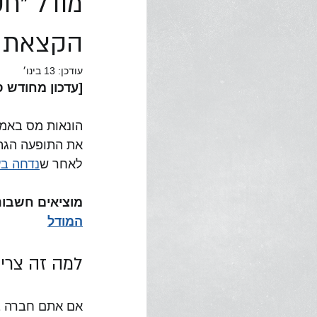
מודל "חש
הקצאת מ
עודכן:
13 בינו׳
[עדכון מחודש ספטמ
הונאות מס באמצ
לאחר ש
נדחה בע
מוציאים חשבוניות ב
המודל
למה זה צריך
אם אתם חברה בע