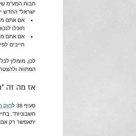
חבות המע"מ שלכ
ישראל" החדש יש
תוכלו לנכו
חייבים לפי
המתווה ולהצטרף 
אז מה זה "ח
סעיף 38 ל
חוק ההס
יתאפשר רק אם מ