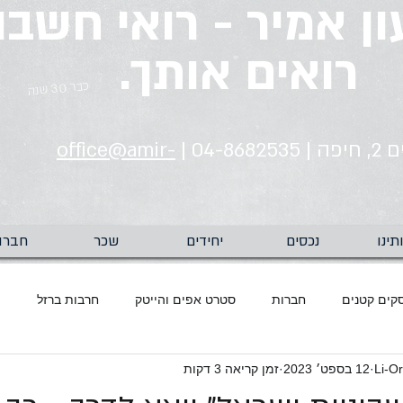
ן אמיר - רואי חשבון
רואים אותך.
כבר 30 שנה
04-86 |
office@amir-
תינו
נכסים
יחידים
שכר
חברו
קים קטנים
חברות
סטרט אפים והייטק
חרבות ברזל
מ
Li-Or
12 בספט׳ 2023
זמן קריאה 3 דקות
ראיית חשבון
ביטוח לאומי
מעמ
עדכוני מסים
משב