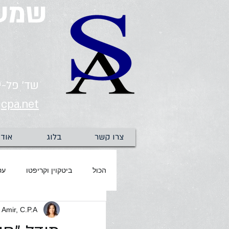
שמעו
שד' פל-ים 2, חיפה | 82535
cpa.net
צרו קשר
בלוג
אודו
הכול
ביטקוין וקריפטו
עס
 Amir, C.P.A
זכויות עובדים
נדל"ן