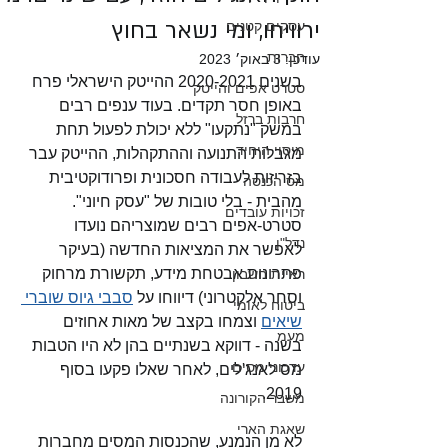
ירוויחו, ומי נשאר בחוץ
עסקים קטנים
חברות
עודכן:
3 באוק׳ 2023
בשנים 2020-2021 ההייטק הישראלי פרח 
סטרט אפים והייטק
באופן חסר תקדים. בעוד ענפים רבים 
חרבות ברזל
במשק "נתקעו" ללא יכולת לפעול תחת 
מיסוי היחיד
מגבלות התנועה וההתקהלות, ההייטק עבר 
בזריזות לעבודה חסכונית ופרודוקטיבית 
מס הכנסה
מהבית - בלי טובות של "עסק חיוני". 
זכויות עובדים
סטרט-אפים רבים שמוצריהם נועדו 
נדל"ן
לאפשר את המציאות החדשה (בעיקר 
פתרונות אבטחת מידע, תקשורת מרחוק 
ראיית חשבון
וסחר אלקטרוני) דיווחו על 
סבבי גיוס שוברי 
ביטוח לאומי
שיאים
 וצמחו בקצב של מאות אחוזים 
מעמ
בשנה - דווקא בשנתיים בהן לא היו הטבות 
עדכוני מסים
מס לאנג'לים, לאחר שאלו פקעו בסוף 
2019. 
משבר הקורונה
שאגת הארי
לא מן הנמנע, שהכנסות המסים מחברות 