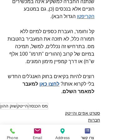
שנתנה החברה למשקיע אינה במכשירים 
הוניים אלא בנכסים (כן, גם במטבע 
הקריפטו
 הגדול הבא). 
קל וחומר, העברת כספים למיזם ללא 
תמורה כלל, לא תזכה את המעביר בהטבות 
מס. בתרחיש זה נכללים, למשל, תמיכה 
במיזם של קרוב (ההורים "תרמו" 100 אלף 
ש"ח) או דרך קמפיין מימון המונים.  
רוצים להיות בקיאים בחוק האנג'לים החדש 
בלי לקרוא אותו?
לחצו כאן
 למעבר 
למאמר השלם. 
מס הכנסה
הייטק
שוק ההון
סטרט אפים והייטק
חברות
מיסוי היחיד
צרו קשר
Address
Email
Phone