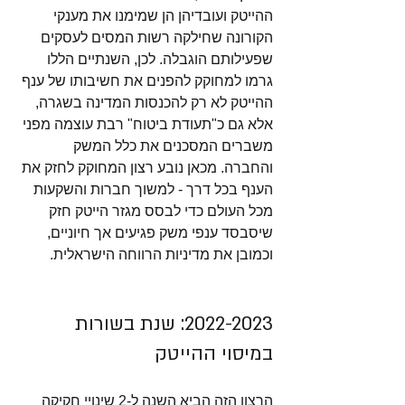
ההייטק ועובדיהן הן שמימנו את מענקי 
הקורונה שחילקה רשות המסים לעסקים 
שפעילותם הוגבלה. לכן, השנתיים הללו 
גרמו למחוקק להפנים את חשיבותו של ענף 
ההייטק לא רק להכנסות המדינה בשגרה, 
אלא גם כ"תעודת ביטוח" רבת עוצמה מפני 
משברים המסכנים את כלל המשק 
והחברה. מכאן נובע רצון המחוקק לחזק את 
הענף בכל דרך - למשוך חברות והשקעות 
מכל העולם כדי לבסס מגזר הייטק חזק 
שיסבסד ענפי משק פגיעים אך חיוניים, 
וכמובן את מדיניות הרווחה הישראלית.
2022-2023: שנת בשורות 
במיסוי ההייטק
הרצון הזה הביא השנה ל-2 שינויי חקיקה 