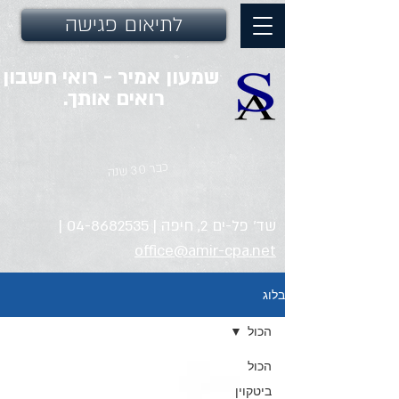
לתיאום פגישה
שמעון אמיר - רואי חשבון
רואים אותך.
כבר 30 שנה
שד' פל-ים 2, חיפה |
04-8682535
|
office@amir-cpa.net
בלוג
הכול
הכול
ביטקוין