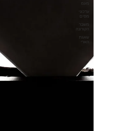
מעמ
עדכוני
מסים
משבר
הקורונה
שאגת
הארי