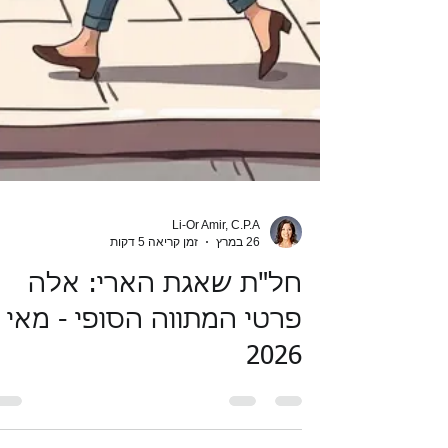
Li-Or Amir, C.P.A
26 במרץ
זמן קריאה 5 דקות
חל"ת שאגת הארי: אלה
פרטי המתווה הסופי - מאי
2026