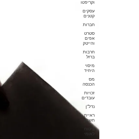
וקריפטו
עסקים
קטנים
חברות
סטרט
אפים
והייטק
חרבות
ברזל
מיסוי
היחיד
מס
הכנסה
זכויות
עובדים
נדל"ן
ראיית
חשבון
ביטוח
לאומי