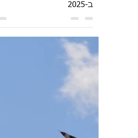
Li-Or Amir, C.P.A
28 ביולי 2025
זמן קריאה 3 דקות
ניכוי הוצאות הקשורות
לעובדים: כך תעשו זאת נכו
ב-2025