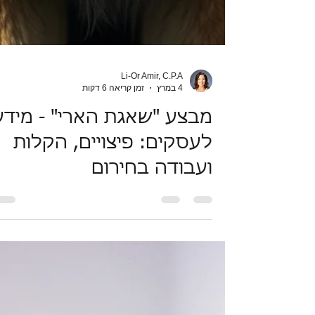
Li-Or Amir, C.P.A
4 במרץ
זמן קריאה 6 דקות
מבצע "שאגת הארי" - מידע
לעסקים: פיצויים, הקלות
ועבודה בחירום