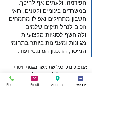
הפירמה, ולעתים אף להיפך. 
במשרדים בינוניים וקטנים, רואי 
חשבון מתחילים ואפילו מתמחים 
זוכים לנהל תיקים שלמים 
ולהיחשף לסוגיות מקצועיות 
מגוונות ומעניינות ביותר בתחומי 
המיסוי, התכנון הפיננסי ועוד.
אנו צופים כי ככל שתימשך מגמת וויסות 
הביקוש מהביג-5 לאפיקים אלה, והפגיעה 
ביוקרת המקצוע בעקבותיה, מספר 
צרו קשר
Address
Email
Phone
הנרשמים ללימודי חשבונאות ימשיך לרדת 
ולהעמיק את מצוקת הגיוס בתחום. תרחיש 
נוסף הוא ירידה ביוקרת הביג-5 עצמן, 
ובעקבותיה עלייה בביקוש מצד המתמחים 
ורואי החשבון לעבודה במשרדים בינוניים 
וקטנים. זוהי עת מצוינת לזכור ולהזכיר כי 