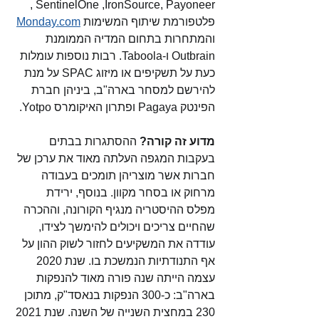
SentinelOne ,IronSource, Payoneer , 
פלטפורמת שיתוף המשימות 
Monday.com
והמתחרות בתחום המדיה הממומנת 
Outbrain ו-Taboola. רבות נוספות עומלות 
כעת על תשקיפים או מיזוג SPAC על מנת 
להירשם למסחר בארה"ב, ביניהן חברת 
הפינטק Pagaya ופתרון האיקומרס Yotpo. 
מדוע זה קורה?
 ההסתגרות בבתים 
בעקבות המגפה העלתה מאוד את ערכן של 
חברות אשר מוצריהן תומכים בעבודה 
מרחוק או בסחר מקוון. בנוסף, ירידת 
מפלס ההיסטריה מנגיף הקורונה, וההכרה 
שהחיים צריכים ויכולים להימשך לצידו, 
עודדה את המשקיעים לחזור לשוק ההון על 
אף התנודתיות הנמשכת בו. שנת 2020 
עצמה הייתה שנה פורה מאוד להנפקות 
בארה"ב: כ-300 הנפקות בנאסד"ק, מתוכן 
230 במחצית השנייה של השנה. שנת 2021 