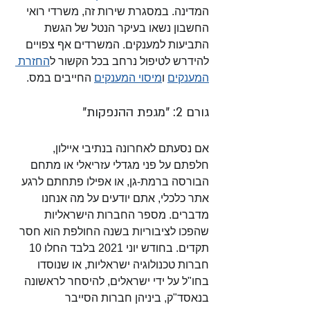
המדינה. במסגרת שירות זה, משרדי רואי 
החשבון נשאו בעיקר הנטל של הגשת 
התביעות למענקים. המשרדים אף צפויים 
להידרש לטיפול נרחב בכל הקשור ל
החזרת 
המענקים
 ו
מיסוי המענקים
 החייבים במס. 
גורם 2: "מגפת ההנפקות"
אם נסעתם לאחרונה בנתיבי איילון, 
חלפתם על פני מגדלי עזריאלי או מתחם 
הבורסה ברמת-גן, או אפילו פתחתם לרגע 
אתר כלכלי, אתם יודעים על מה אנחנו 
מדברים. מספר החברות הישראליות 
שהפכו לציבוריות בשנה החולפת הוא חסר 
תקדים. בחודש יוני 2021 בלבד החלו 10 
חברות טכנולוגיה ישראליות, או שנוסדו 
בחו"ל על ידי ישראלים, להיסחר לראשונה 
בנאסד"ק, ביניהן חברות הסייבר 