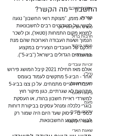
החשבון - מה הקשר?
עסקים קטנים
חברות
עד לא מזמן, "מצוקת רואי החשבון" נגעה 
לקושי של סטודנטים רבים לחשבונאות 
סטרט אפים והייטק
למצוא מקום התמחות (סטאז'), וכן לשכר 
חרבות ברזל
הנמוך ושעות העבודה הארוכות שהם מנת 
מיסוי היחיד
חלקם של העובדים הצעירים במקצוע 
במשרדים הגדולים בישראל ("ביג-5").
מס הכנסה
זכויות עובדים
אולם מאז תחילת 2021 קיבל המושג פירוש 
נדל"ן
אחר - הביג-5 מתקשים לעמוד בעומס 
ראיית חשבון
העבודה ולגייס מתמחים. על כן צצו בביג-5 
פתרונות לא שגרתיים, כגון מיקור חוץ 
ביטוח לאומי
למשרדי ראיית חשבון בהודו, או העסקת 
מעמ
בוגרי כלכלה ומנהל עסקים בביקורת דוחות 
עדכוני מסים
כספיים - עיסוק שעד היום היה שמור רק 
לבוגרי מקצוע החשבונאות.
משבר הקורונה
שאגת הארי