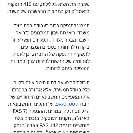
שברה את השיא בקלילות, עם 410 הנפקות 
בנאסד"ק רק במחצית הראשונה של השנה. 
המרוץ להנפקה כרוך בעבודה רבה מצד 
משרדי רואי החשבון המתמנים כ"רואה 
חשבון מבקר מלווה". תפקידם הוא לערוך 
ביקורת לדוחות הכספיים המצורפים 
לתשקיף ההנפקה של החברה, וכן לענות 
לפניותיה של הרשות לניירות ערך במדינת 
ההנפקה ביחס לדוחות. 
היכולת לבצע עבודה זו היטב אינה תלויה 
כלל בגודל המשרד, אלא אך ורק בהכרתו 
את המאפיינים החשבונאיים הייחודיים של 
חברות 
סטרט-אפ
, על התקינה החשבונאית 
הרלוונטית להן במדינת ההנפקה (FAS 7 
בארה"ב, תקנים העוסקים בנכסים בלתי 
מוחשיים דוגמת FAS 142 בארה"ב ותקן 
חשבונאות 30 בישראל, ותקינה העוסקת 